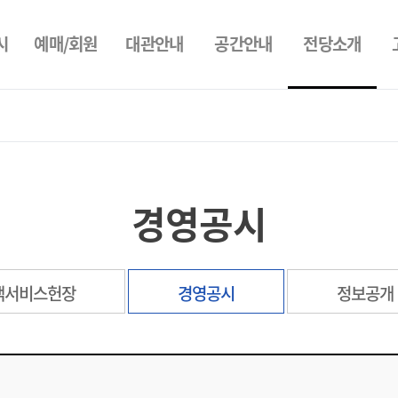
전당소개
시
예매/회원
대관안내
공간안내
경영공시
객서비스헌장
경영공시
정보공개