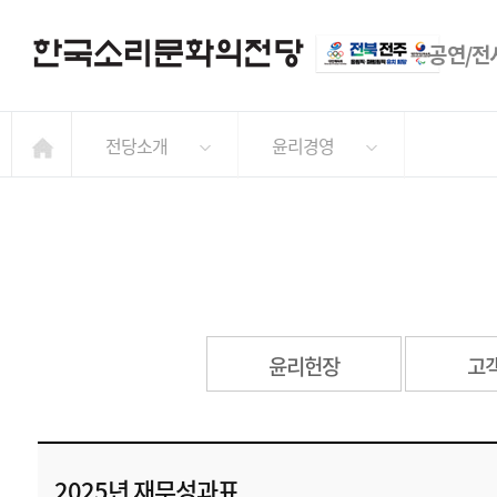
공연/전
전당소개
윤리경영
윤리헌장
고
2025년 재무성과표