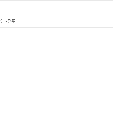
랑〉
-
전주