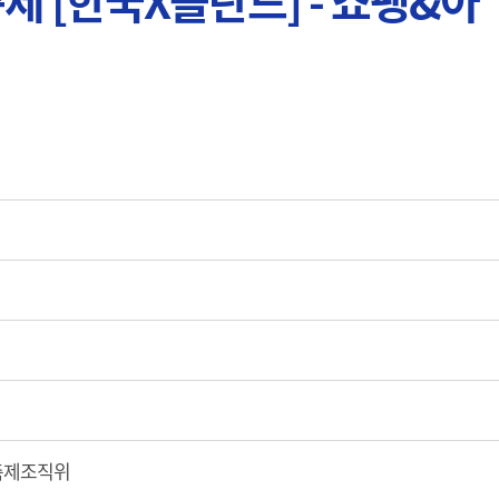
제 [한국X폴란드] - 쇼팽&아
축제조직위