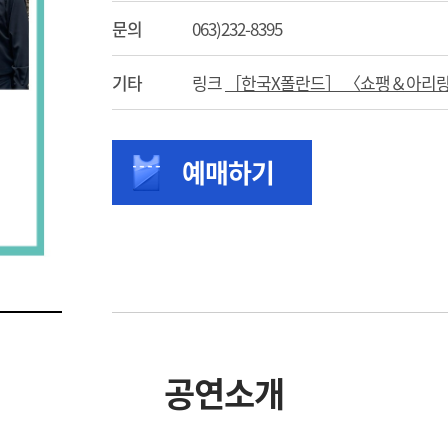
문의
063)232-8395
기타
링크
［한국
X
폴란드］ 〈쇼팽＆아리
예매하기
공연소개