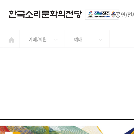
공연/전
예매/회원
예매