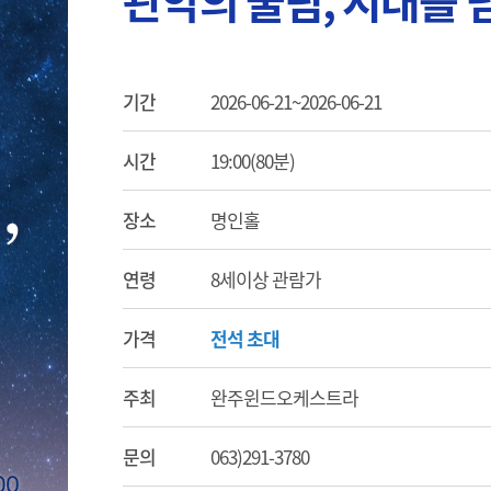
관악의 울림, 시대를 
기간
2026-06-21~2026-06-21
시간
19:00(80분)
장소
명인홀
연령
8세이상 관람가
가격
전석 초대
주최
완주윈드오케스트라
문의
063)291-3780