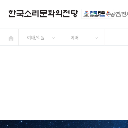
공연/전
예매/회원
예매