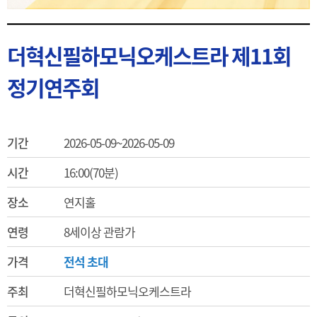
더혁신필하모닉오케스트라 제11회
정기연주회
기간
2026-05-09~2026-05-09
시간
16:00(70분)
장소
연지홀
연령
8세이상 관람가
가격
전석 초대
주최
더혁신필하모닉오케스트라