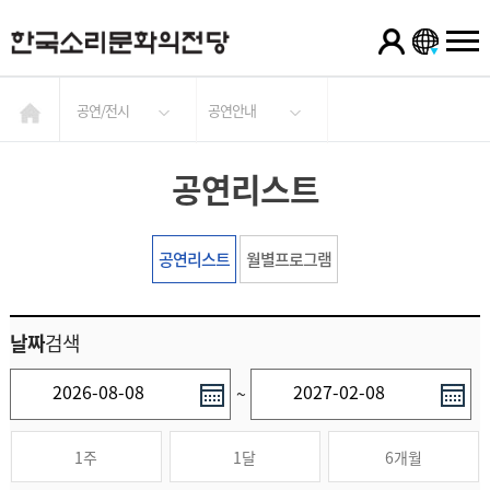
공연/전시
공연안내
공연리스트
공연리스트
월별프로그램
날짜
검색
~
1주
1달
6개월