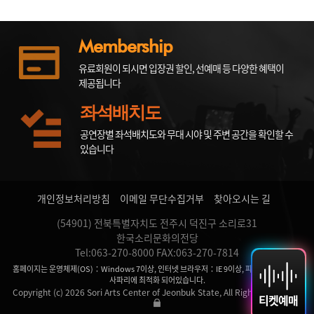
Membership
유료회원이 되시면 입장권 할인, 선예매 등 다양한 혜택이
제공됩니다
좌석배치도
공연장별 좌석배치도와 무대 시야 및 주변 공간을 확인할 수
있습니다
개인정보처리방침
이메일 무단수집거부
찾아오시는 길
(54901) 전북특별자치도 전주시 덕진구 소리로31
한국소리문화의전당
Tel:063-270-8000 FAX:063-270-7814
홈페이지는 운영체제(OS)：Windows 7이상, 인터넷 브라우저：IE 9이상, 파이어 폭스, 크롬,
사파리에 최적화 되어있습니다.
Copyright (c) 2026 Sori Arts Center of Jeonbuk State, All Rights Reserved.
티켓예매