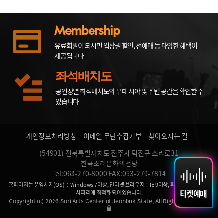
Membership
유료회원이 되시면 입장권 할인, 선예매 등 다양한 혜택이
제공됩니다
좌석배치도
공연장별 좌석배치도와 무대 시야 및 주변 공간을 확인할 수
있습니다
개인정보처리방침
이메일 무단수집거부
찾아오시는 길
(54901) 전북특별자치도 전주시 덕진구 소리로31
한국소리문화의전당
Tel:063-270-8000 FAX:063-270-7814
홈페이지는 운영체제(OS)：Windows 7이상, 인터넷 브라우저：IE 9이상, 파이어 폭스, 크롬,
티켓예매
사파리에 최적화 되어있습니다.
Copyright (c) 2026 Sori Arts Center of Jeonbuk State, All Rights Reserved.