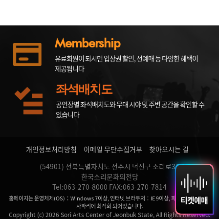
Membership
유료회원이 되시면 입장권 할인, 선예매 등 다양한 혜택이
제공됩니다
좌석배치도
공연장별 좌석배치도와 무대 시야 및 주변 공간을 확인할 수
있습니다
개인정보처리방침
이메일 무단수집거부
찾아오시는 길
(54901) 전북특별자치도 전주시 덕진구 소리로31
한국소리문화의전당
Tel:063-270-8000 FAX:063-270-7814
티켓예매
홈페이지는 운영체제(OS)：Windows 7이상, 인터넷 브라우저：IE 9이상, 파이어 폭스, 크롬,
사파리에 최적화 되어있습니다.
Copyright (c) 2026 Sori Arts Center of Jeonbuk State, All Rights Reserved.