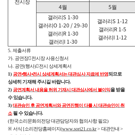
전시장
4
5
월
월
S 1-30
갤러리
S 1-12
갤러리
O 1-20 / 29-30
갤러리
R 1-5
갤러리
R 1-30
갤러리
I 1-12
갤러리
I 1-30
갤러리
5.
제출서류
가
.
공연장

전시장 사용신청서
나
.
공연
(
행사
)

전시 상세계획서
1)
되므로
공연
⦁
행사
⦁
전시 상세계획서는 대관심사 자료에 반영
상세히 기재해 주시길 바랍니다
.
2)
을 받을
공연계획서 내용을 허위 기재시 대관심사에서 불이익
수 있습니다
.
3)
대관승인 후 공연계획서와 공연진행이 다를 시 대관승인이 취
될 수 있습니다
.
소
(
한국소리문화의전당 대관담당자와 협의사항 필요
)
※
서식
[
소리전당홈페이지
(
www.sori21.co.kr
>
대관안내
>