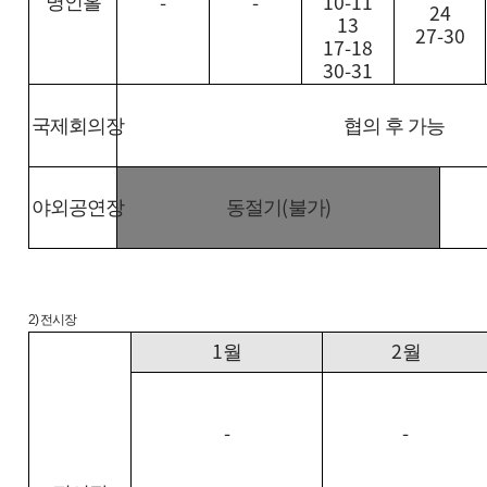
-
-
10-11
명인홀
24
13
27-30
17-18
30-31
국제회의장
협의 후 가능
(
)
야외공연장
동절기
불가
2) 전시장
1
2
월
월
-
-