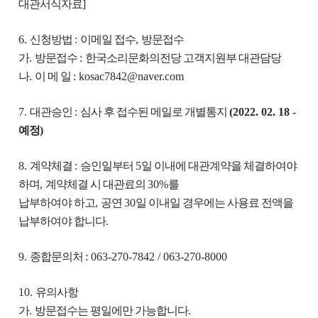
대관서식자료
]
6.
신청방법
:
이메일 접수
,
방문접수
가
.
방문접수
:
한국소리문화의전당 고객지원부 대관담당
나
.
이 메 일
: kosac7842@naver.com
7.
대관승인
:
심사 후 접수된 메일로 개별통지
(2022. 02. 18 -
예정
)
8.
계약체결
:
승인일부터
5
일 이내에 대관계약을 체결하여야
하며
,
계약체결 시 대관료의
30%
를
납부하여야 하고
,
공연
30
일 이내일 경우에는 사용료 전액을
납부하여야 합니다
.
9.
종합문의처
: 063-270-7842 / 063-270-8000
10.
유의사항
가
.
방문접수는 평일에만 가능합니다
.