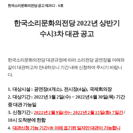
한국소리문화의전당 공고 제
2022 - 6
호
한국소리문화의전당
2022
년 상반기
수시
3
차 대관 공고
한국소리문화의전당 대관규정에 따라 소리전당 공연장을 아래와
같이 대관하고자 안내하오니 기간 내에 신청하여 주시기 바랍니
다
.
1.
대상시설
:
공연장
(4
개소
),
전시장
(4
실
),
국제회의장
2.
대상기간
: 2022
년
3
월
2
일
(
수
) ~ 2022
년
6
월
30
일
(
목
)
기간
중 대관 가능일
3.
신청기간
:
/
2022
년
2
월
9
일
(
수
)~ 2022
년
2
월
15
일
(
화
) 7
일간
18
시 도착분에 한함
4.
대관신청 가능 기간
(
※
아래 표기된 일자만 대관이 가능합니