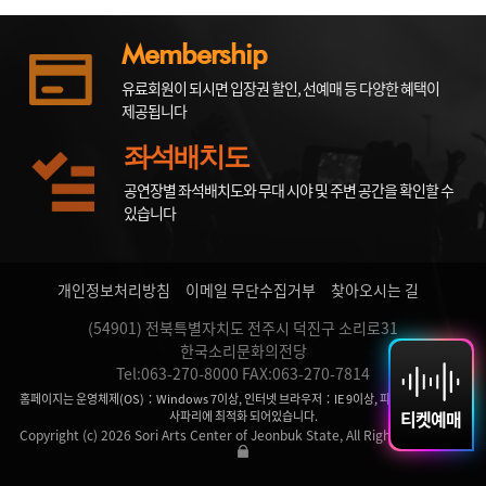
Membership
유료회원이 되시면 입장권 할인, 선예매 등 다양한 혜택이
제공됩니다
좌석배치도
공연장별 좌석배치도와 무대 시야 및 주변 공간을 확인할 수
있습니다
개인정보처리방침
이메일 무단수집거부
찾아오시는 길
(54901) 전북특별자치도 전주시 덕진구 소리로31
한국소리문화의전당
Tel:063-270-8000 FAX:063-270-7814
홈페이지는 운영체제(OS)：Windows 7이상, 인터넷 브라우저：IE 9이상, 파이어 폭스, 크롬,
티켓예매
사파리에 최적화 되어있습니다.
Copyright (c) 2026 Sori Arts Center of Jeonbuk State, All Rights Reserved.