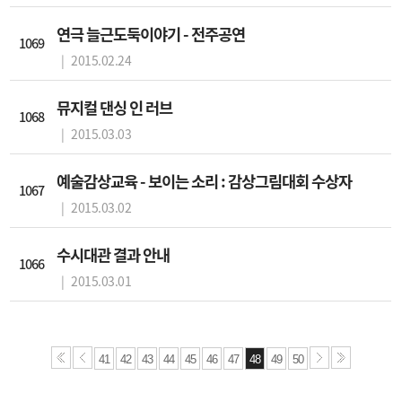
연극 늘근도둑이야기 - 전주공연
1069
|
2015.02.24
뮤지컬 댄싱 인 러브
1068
|
2015.03.03
예술감상교육 - 보이는 소리 : 감상그림대회 수상자
1067
|
2015.03.02
수시대관 결과 안내
1066
|
2015.03.01
41
42
43
44
45
46
47
48
49
50