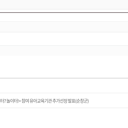
? 놀이터!> 참여 유아교육기관 추가선정 발표(순창군)