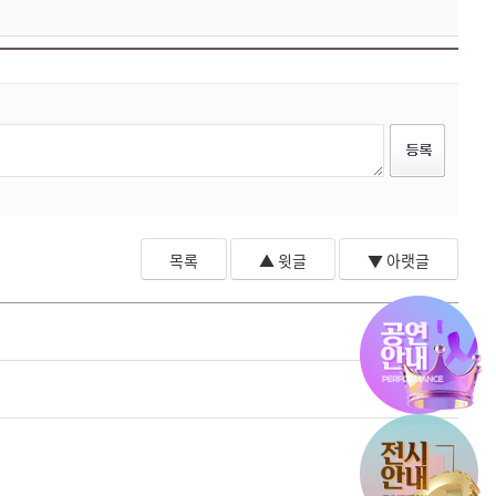
목록
▲ 윗글
▼ 아랫글