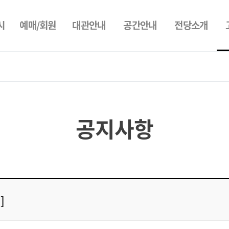
시
예매/회원
대관안내
공간안내
전당소개
공지사항
]