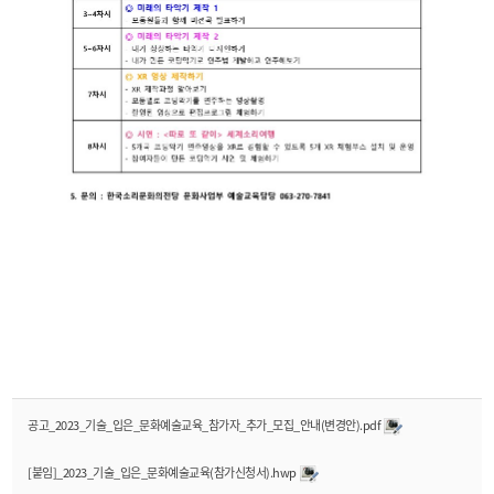
공고_2023_기술_입은_문화예술교육_참가자_추가_모집_안내(변경안).pdf
[붙임]_2023_기술_입은_문화예술교육(참가신청서).hwp