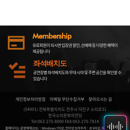
Membership
유료회원이 되시면 입장권 할인, 선예매 등 다양한 혜택이
제공됩니다
좌석배치도
공연장별 좌석배치도와 무대 시야 및 주변 공간을 확인할 수
있습니다
개인정보처리방침
이메일 무단수집거부
찾아오시는 길
(54901) 전북특별자치도 전주시 덕진구 소리로31
한국소리문화의전당
Tel:063-270-8000 FAX:063-270-7814
홈페이지는 운영체제(OS)：Windows 7이상, 인터넷 브라우저：IE 9이상, 파이어 폭스, 크롬,