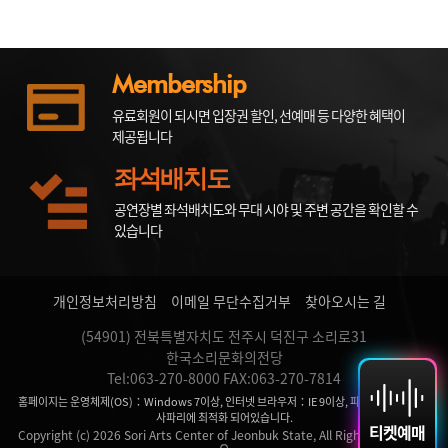
Membership
유료회원이 되시면 입장권 할인, 선예매 등 다양한 혜택이
제공됩니다
좌석배치도
공연장별 좌석배치도와 무대 시야 및 주변 공간을 확인할 수
있습니다
개인정보처리방침
이메일 무단수집거부
찾아오시는 길
(54901) 전북특별자치도 전주시 덕진구 소리로31
한국소리문화의전당
Tel:063-270-8000 FAX:063-270-7814
홈페이지는 운영체제(OS)：Windows 7이상, 인터넷 브라우저：IE 9이상, 파이어 폭스, 크롬,
사파리에 최적화 되어있습니다.
티켓예매
Copyright (c) 2026 Sori Arts Center of Jeonbuk State, All Rights Reserved.