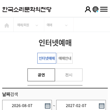
예매/회원
예매
인터넷예매
인터넷예매
예매안내
공연
전시
날짜
검색
~