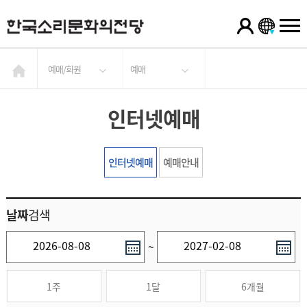
예매/회원
예매
인터넷예매
인터넷예매
예매안내
날짜
검색
~
1주
1달
6개월