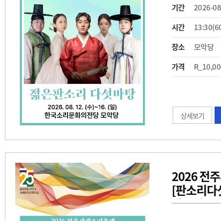
기간
2026-08
시간
13:30(6
장소
모악당
가격
R_10,00
상세보기
2026 
[판소리다섯
장문희