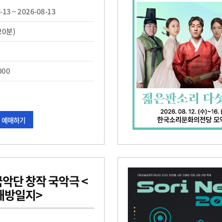
-13 ~ 2026-08-13
20분)
000
예매하기
악단 창작 국악극 <
해방일지>