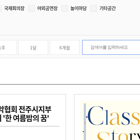
국제회의장
야외공연장
놀이마당
기타공간
1주
1달
6개월
악협회 전주시지부
'한 여름밤의 꿈'