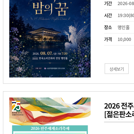
기간
2026-08
시간
19:30(8
장소
명인홀
가격
10,000
상세보기
2026 
[젊은판소리
이수현