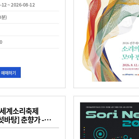
-12 ~ 2026-08-12
0분)
0
예매하기
전주세계소리축제
바탕] 춘향가 -