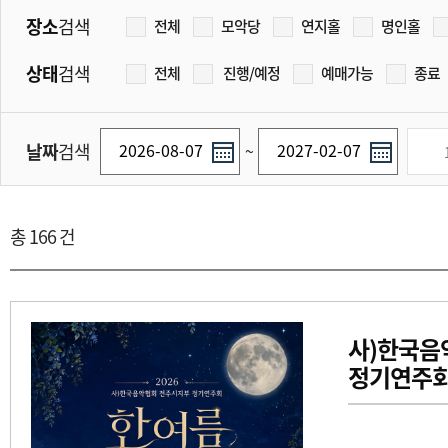
장소
검색
전체
모악당
연지홀
명인홀
상태
검색
전체
진행/예정
예매가능
종료
날짜
검색
~
총 166 건
사)한국음
정기연주회 