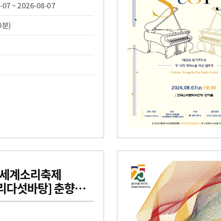
-07 ~ 2026-08-07
0분)
전주세계소리축제
다섯바탕] 춘향가 -