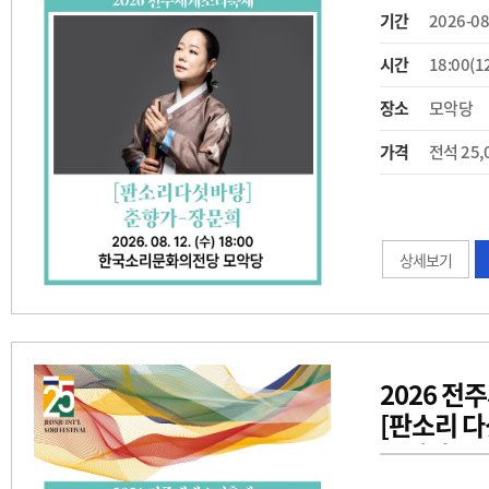
기간
2026-08
시간
18:00(1
장소
모악당
가격
전석 25,
상세보기
2026 
[판소리 다
송재영