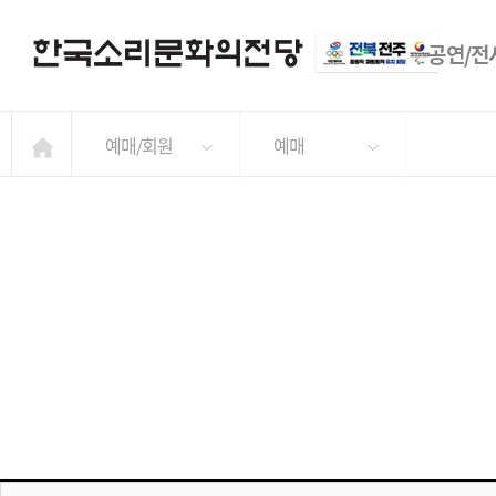
공연/전
예매/회원
예매