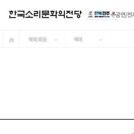
공연/전
예매/회원
예매