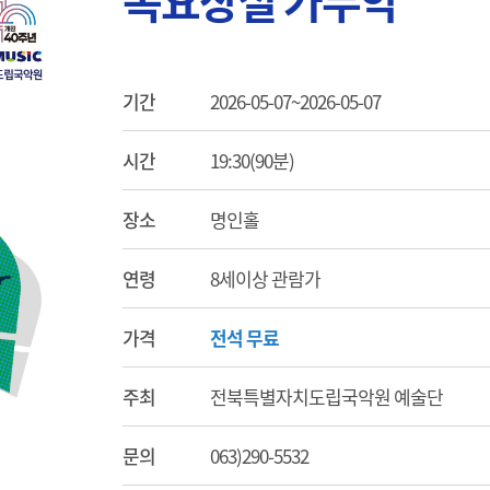
목요상설 가무악
기간
2026-05-07~2026-05-07
시간
19:30(90분)
장소
명인홀
연령
8세이상 관람가
가격
전석 무료
주최
전북특별자치도립국악원 예술단
문의
063)290-5532